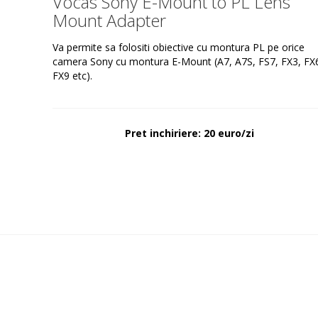
Vocas Sony E-Mount to PL Lens
Mount Adapter
Va permite sa folositi obiective cu montura PL pe orice
camera Sony cu montura E-Mount (A7, A7S, FS7, FX3, FX
FX9 etc).
Pret inchiriere: 20 euro/zi