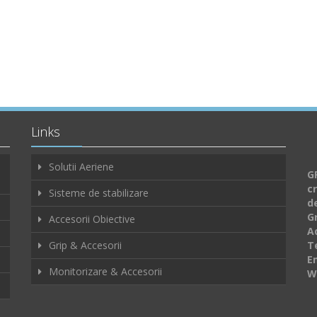
Links
Solutii Aeriene
GF
c
Sisteme de stabilizare
d
G
Accesorii Obiective
A
Grip & Accesorii
Te
E
Monitorizare & Accesorii
W