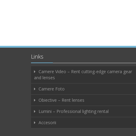
Links
Camere Video – Rent cutting-edge camera gear
and lenses
Camere Foto
Obiective – Rent lenses
Lumini – Professional lighting rental
Accesorii