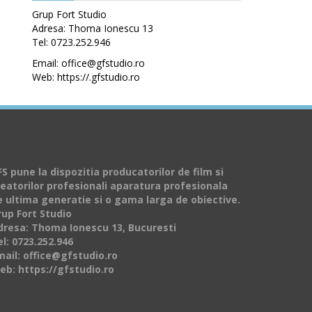
Grup Fort Studio
Adresa: Thoma Ionescu 13
Tel: 0723.252.946
Email: office@gfstudio.ro
Web: https://.gfstudio.ro
S pune la dispozitia producatorilor de film si
reatorilor profesionali aparatura profesionala
e ultima generatie si o gama larga de obiective.
rup Fort Studio
dresa: Thoma Ionescu 13, Bucuresti
l: 0723.252.946
mail: office@gfstudio.ro
eb: https://gfstudio.ro