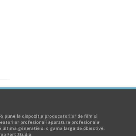
S pune la dispozitia producatorilor de film si
reatorilor profesionali aparatura profesionala
e ultima generatie si o gama larga de obiective.
rup Fort Studio