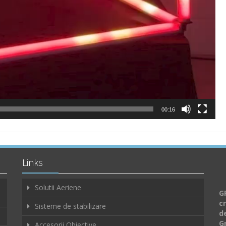
00:16
Links
Solutii Aeriene
GF
c
Sisteme de stabilizare
d
G
Accesorii Obiective