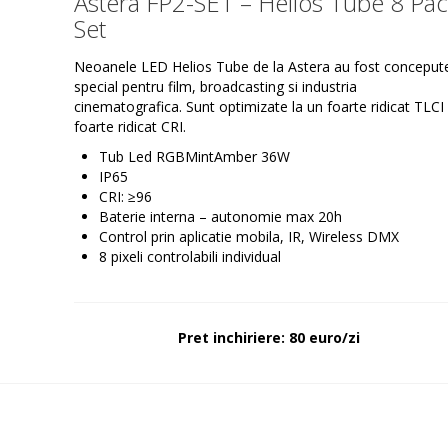
Astera FP2-SET – Helios Tube 8 Pa
Set
Neoanele LED Helios Tube de la Astera au fost conceput
special pentru film, broadcasting si industria
cinematografica. Sunt optimizate la un foarte ridicat TLCI 
foarte ridicat CRI.
Tub Led RGBMintAmber 36W
IP65
CRI: ≥96
Baterie interna – autonomie max 20h
Control prin aplicatie mobila, IR, Wireless DMX
8 pixeli controlabili individual
Pret inchiriere: 80 euro/zi