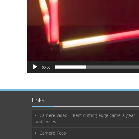
00:00
Links
Camere Video – Rent cutting-edge camera gear
and lenses
Camere Foto